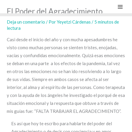
Ir
El Poder del Agradecimiento
al
contenido
Deja un comentario
/ Por
Yeyetzi Cárdenas
/
5 minutos de
lectura
Casi desde el inicio del año y con mucha apesadumbres he
visto como muchas personas se sienten tristes, enojadas,
vacías y confundidas emocionalmente. Quizá esas emociones
se deban en una parte a los efectos de la pandemia, tal vez
en otros las emociones no se han ido resolviendo a lo largo
de sus vidas. Siempre en ambos casos se afecta al ser
interior, al alma y al espíritu de las personas. Como terapeuta
y con la ayuda de los ángeles he investigado el porqué de esa
situación emocional y la respuesta que obtuve a través de
mis guías fue: “FALTA TRABAJAR EL AGRADECIMIENTO”.
Es así que hoy te escribo para hablarte del poder del
Agradecimiento o de decir con conciencia y en amor