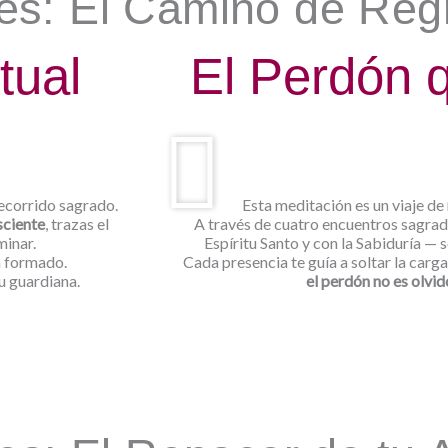
es: El Camino de Reg
tual
El Perdón 
recorrido sagrado.
Esta meditación es un viaje de
sciente
, trazas el
A través de cuatro encuentros sagrado
minar.
Espíritu Santo y con la Sabiduría — 
n formado.
Cada presencia te guía a soltar la carga, 
u guardiana.
el perdón no es olvid