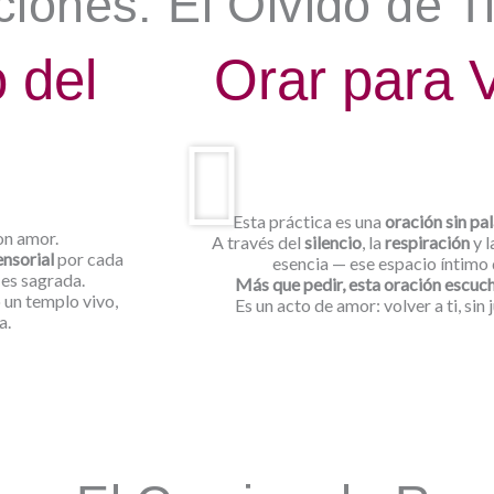
iones: El Olvido de T
 del
Orar para V
Esta práctica es una
oración sin pa
on amor.
A través del
silencio
, la
respiración
y l
ensorial
por cada
esencia — ese espacio íntimo 
 es sagrada.
Más que pedir, esta oración escuch
 un templo vivo,
Es un acto de amor: volver a ti, sin 
a.