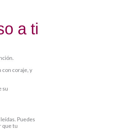
o a ti
nción.
 con coraje, y
e su
 leídas. Puedes
r que tu