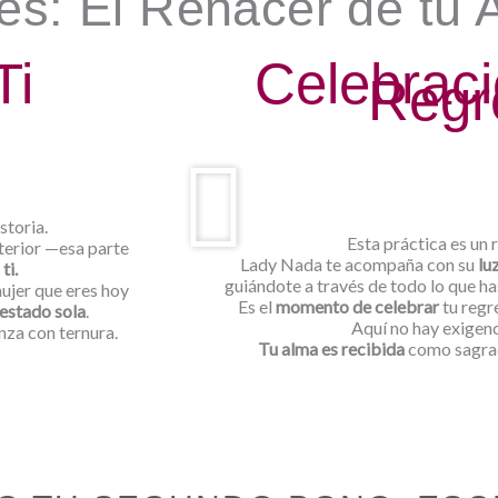
es: El Renacer de tu 
Ti
Celebraci
Regr
storia.
Esta práctica es un r
nterior —esa parte
Lady Nada te acompaña con su
lu
ti.
guiándote a través de todo lo que ha
mujer que eres hoy
Es el
momento de celebrar
tu regre
estado sola
.
Aquí no hay exigenc
nza con ternura.
Tu alma es recibida
como sagrad