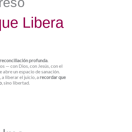
reso
que Libera
reconciliación profunda
.
s — con Dios, con Jesús, con el
se abre un espacio de sanación.
a liberar el juicio, a
recordar que
o
, sino libertad.