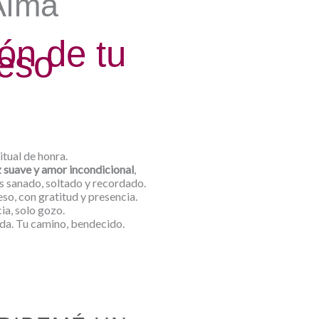
Alma
ón de tu
eso
itual de honra.
z suave y amor incondicional
,
s sanado, soltado y recordado.
so, con gratitud y presencia.
ia, solo gozo.
a. Tu camino, bendecido.