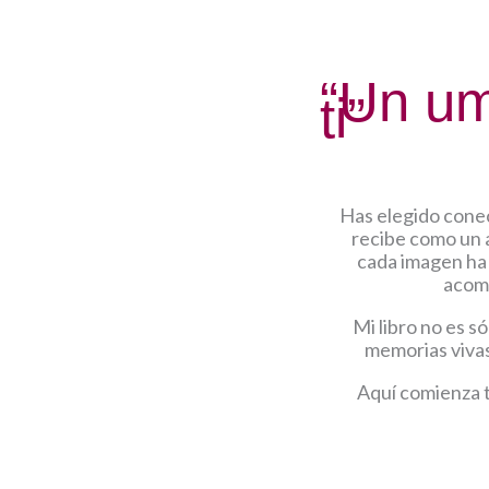
“Un um
ti”
Has elegido conec
recibe como un a
cada imagen ha 
acomp
Mi libro no es só
memorias vivas
Aquí comienza t