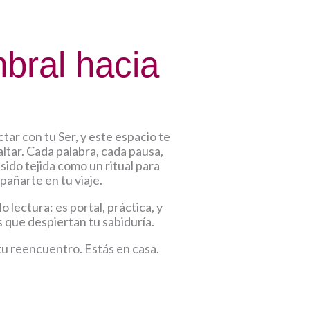
bral hacia
tar con tu Ser, y este espacio te
ltar.
Cada palabra, cada pausa,
sido tejida como un ritual para
añarte en tu viaje.
lo lectura: es portal, práctica, y
 que despiertan tu sabiduría.
u reencuentro. Estás en casa.